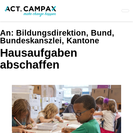
Skip
to
main
content
An:
Bildungsdirektion, Bund,
Bundeskanszlei, Kantone
Hausaufgaben
abschaffen