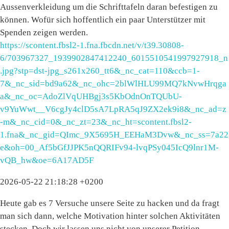
Aussenverkleidung um die Schrifttafeln daran befestigen zu
können. Wofür sich hoffentlich ein paar Unterstützer mit
Spenden zeigen werden.
https://scontent.fbsl2-1.fna.fbcdn.net/v/t39.30808-
6/703967327_1939902847412240_6015510541997927918_n
.jpg?stp=dst-jpg_s261x260_tt6&_nc_cat=110&ccb=1-
7&_nc_sid=bd9a62&_nc_ohc=2blWlHLU99MQ7kNvwHrqga
a&_nc_oc=AdoZlVqUHBgj3s5KbOdnOnTQUbU-
v9YuWwt__V6cgJy4clD5sA7LpRA5qJ9ZX2ek9i8&_nc_ad=z
-m&_nc_cid=0&_nc_zt=23&_nc_ht=scontent.fbsl2-
1.fna&_nc_gid=QImc_9X5695H_EEHaM3Dvw&_nc_ss=7a22
e&oh=00_Af5bGfJJPK5nQQRIFv94-lvqPSy045IcQ9lnr1M-
vQB_hw&oe=6A17AD5F
2026-05-22 21:18:28 +0200
Heute gab es 7 Versuche unsere Seite zu hacken und da fragt
man sich dann, welche Motivation hinter solchen Aktivitäten
stecken. Doch wir lassen uns nicht von unserer Petition