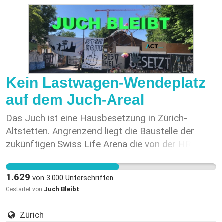
Kein Lastwagen-Wendeplatz
auf dem Juch-Areal
Das Juch ist eine Hausbesetzung in Zürich-
Altstetten. Angrenzend liegt die Baustelle der
zukünftigen Swiss Life Arena die von der HRS
Real Estate AG betrieben wird. Das Areal ist im
Besitz der Stadt Zürich und wurde bis im Sommer
1.629
von
3.000
Unterschriften
2019 von der AOZ als Pilotprojekt für das neue
Juch Bleibt
Gestartet von
Bundesasylzentrum genutzt. Danach stand es leer
bis zur Besetzung am 31. Oktober 2019. Auf dem
Zürich
Gelände und in den Baracken, in denen in den 60er