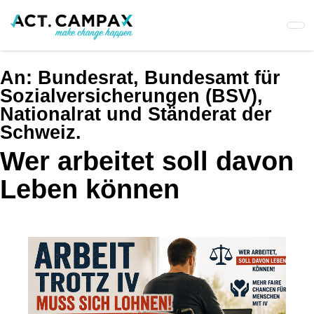
Skip
to
main
content
An:
Bundesrat, Bundesamt für
Sozialversicherungen (BSV),
Nationalrat und Ständerat der
Schweiz.
Wer arbeitet soll davon
Leben können