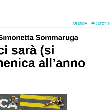
AGENDA
❤️ JETZT 
e Simonetta Sommaruga
i sarà (si
enica all’anno