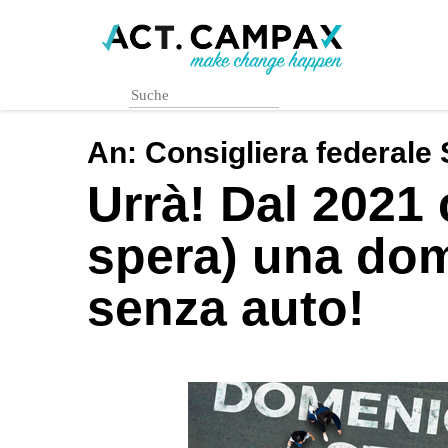
Skip
to
main
content
An:
Consigliera federal
Urrà! Dal 2021 c
spera) una dom
senza auto!