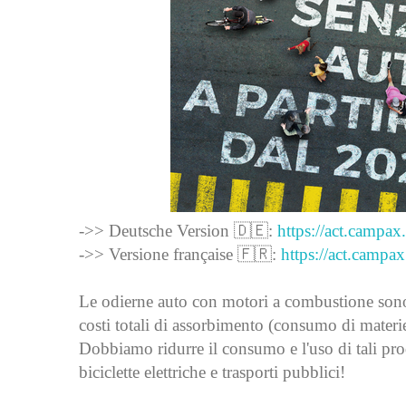
->> Deutsche Version 🇩🇪:
https://act.campax
->> Versione française 🇫🇷:
https://act.campa
Le odierne auto con motori a combustione sono 
costi totali di assorbimento (consumo di materi
Dobbiamo ridurre il consumo e l'uso di tali prodo
biciclette elettriche e trasporti pubblici!