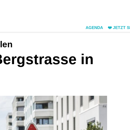
AGENDA
❤️ JETZT 
len
ergstrasse in