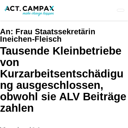
Skip
to
main
content
An:
Frau Staatssekretärin
Ineichen-Fleisch
Tausende Kleinbetriebe
von
Kurzarbeitsentschädigu
ng ausgeschlossen,
obwohl sie ALV Beiträge
zahlen