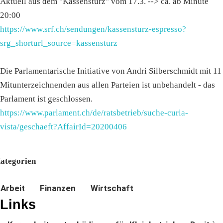
Aktuell aus dem "Kassensturz" vom 17.3. --> ca. ab Minute
20:00
https://www.srf.ch/sendungen/kassensturz-espresso?
srg_shorturl_source=kassensturz
Die Parlamentarische Initiative von Andri Silberschmidt mit 11
Mitunterzeichnenden aus allen Parteien ist unbehandelt - das
Parlament ist geschlossen.
https://www.parlament.ch/de/ratsbetrieb/suche-curia-
vista/geschaeft?AffairId=20200406
ategorien
Arbeit
Finanzen
Wirtschaft
Links