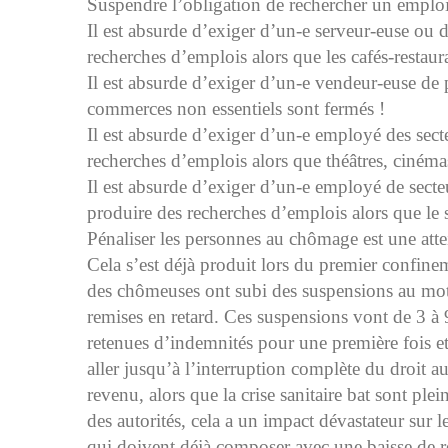
Suspendre l’obligation de rechercher un emploi
Il est absurde d’exiger d’un-e serveur-euse ou
recherches d’emplois alors que les cafés-restaur
Il est absurde d’exiger d’un-e vendeur-euse de 
commerces non essentiels sont fermés !
Il est absurde d’exiger d’un-e employé des secte
recherches d’emplois alors que théâtres, cinémas,
Il est absurde d’exiger d’un-e employé de secteu
produire des recherches d’emplois alors que le s
Pénaliser les personnes au chômage est une attei
Cela s’est déjà produit lors du premier confine
des chômeuses ont subi des suspensions au moti
remises en retard. Ces suspensions vont de 3 à 
retenues d’indemnités pour une première fois et
aller jusqu’à l’interruption complète du droit
revenu, alors que la crise sanitaire bat sont plei
des autorités, cela a un impact dévastateur sur 
qui doivent déjà composer avec une baisse de re