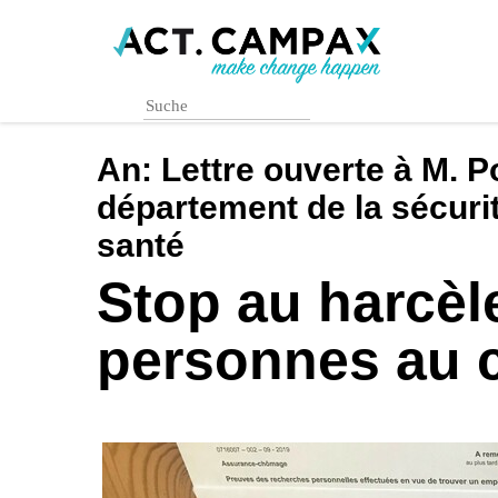
Skip
to
main
content
An:
Lettre ouverte à M. P
département de la sécurité
santé
Stop au harcè
personnes au