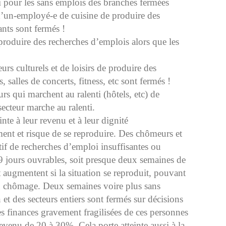
 pour les sans emplois des branches fermées
 d’un-employé-e de cuisine de produire des
ants sont fermés !
produire des recherches d’emplois alors que les
urs culturels et de loisirs de produire des
 salles de concerts, fitness, etc sont fermés !
rs qui marchent au ralenti (hôtels, etc) de
ecteur marche au ralenti.
nte à leur revenu et à leur dignité
ment et risque de se reproduire. Des chômeurs et
f de recherches d’emploi insuffisantes ou
9 jours ouvrables, soit presque deux semaines de
 augmentent si la situation se reproduit, pouvant
 au chômage. Deux semaines voire plus sans
n et des secteurs entiers sont fermés sur décisions
les finances gravement fragilisées de ces personnes
venu de 20 à 30%. Cela porte atteinte aussi à la