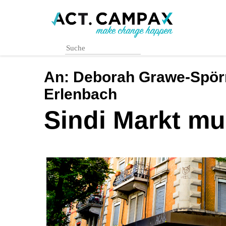
Skip
to
main
content
An:
Deborah Grawe-Spörri
Erlenbach
Sindi Markt mu