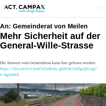
Skip
to
main
content
An:
Gemeinderat von Meilen
Mehr Sicherheit auf der
General-Wille-Strasse
Die Antwort vom Gemeinderat kann hier gelesen werden:
https://1drv.ms/b/s!AuK5tUeBuSy-gb803b3J4Egejj6x4g?
e=0gQ4HX