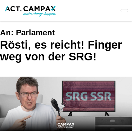
Skip
to
main
content
An:
Parlament
Rösti, es reicht! Finger
weg von der SRG!