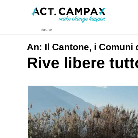
Skip
to
main
content
An:
Il Cantone, i Comuni 
Rive libere tutt