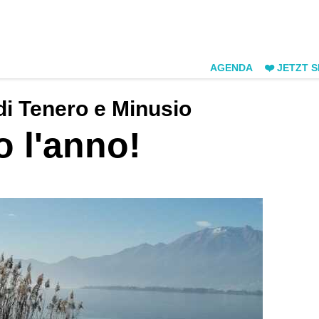
AGENDA
❤️ JETZT 
di Tenero e Minusio
o l'anno!