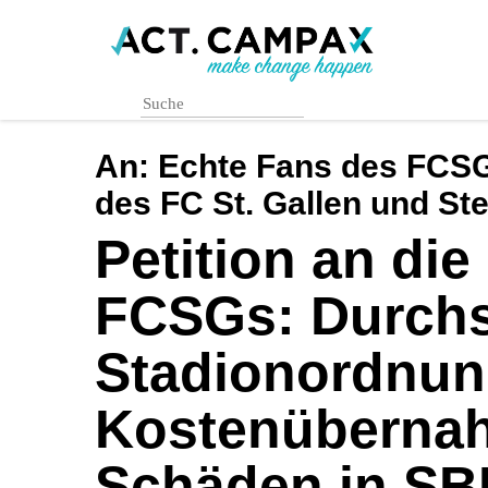
Skip
to
main
content
An:
Echte Fans des FCSGs
des FC St. Gallen und St
Petition an die
FCSGs: Durch
Stadionordnun
Kostenüberna
Schäden in SB