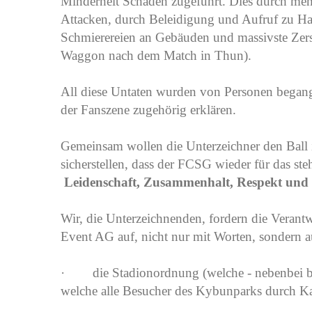
Minderheit Schaden zugeführt. Dies durch mehr
Attacken, durch Beleidigung und Aufruf zu Has
Schmierereien an Gebäuden und massivste Zer
Waggon nach dem Match in Thun).
All diese Untaten wurden von Personen began
der Fanszene zugehörig erklären.
Gemeinsam wollen die Unterzeichner den Ball i
sicherstellen, dass der FCSG wieder für das ste
Leidenschaft, Zusammenhalt, Respekt und s
Wir, die Unterzeichnenden, fordern die Verant
Event AG auf, nicht nur mit Worten, sondern a
· die Stadionordnung (welche - nebenbei bem
welche alle Besucher des Kybunparks durch Ka