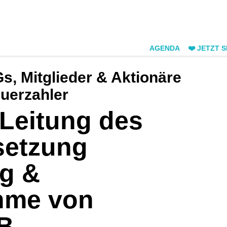
AGENDA
❤️ JETZT 
, Mitglieder & Aktionäre
euerzahler
 Leitung des
setzung
g &
hme von
B