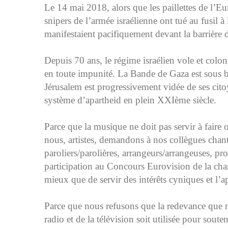
Le 14 mai 2018, alors que les paillettes de l’E
snipers de l’armée israélienne ont tué au fusil à
manifestaient pacifiquement devant la barrière 
Depuis 70 ans, le régime israélien vole et colon
en toute impunité. La Bande de Gaza est sous b
Jérusalem est progressivement vidée de ses citoy
système d’apartheid en plein XXIème siècle.
Parce que la musique ne doit pas servir à faire o
nous, artistes, demandons à nos collègues chan
paroliers/parolières, arrangeurs/arrangeuses, pr
participation au Concours Eurovision de la chan
mieux que de servir des intérêts cyniques et l’a
Parce que nous refusons que la redevance que n
radio et de la télévision soit utilisée pour sout