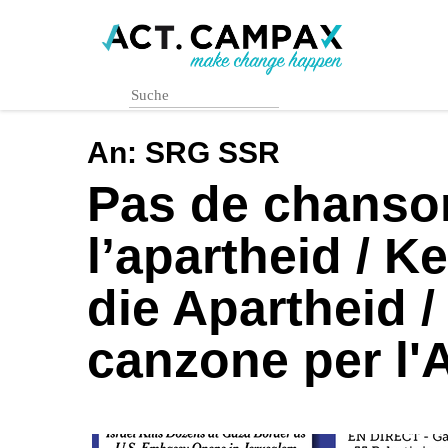
Skip
to
main
content
An:
SRG SSR
Pas de chanso
l’apartheid / K
die Apartheid 
canzone per l'