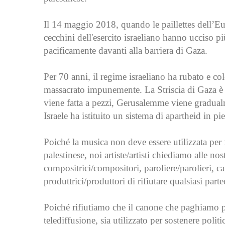
Il 14 maggio 2018, quando le paillettes dell’E
cecchini dell'esercito israeliano hanno ucciso p
pacificamente davanti alla barriera di Gaza.
Per 70 anni, il regime israeliano ha rubato e co
massacrato impunemente. La Striscia di Gaza è 
viene fatta a pezzi, Gerusalemme viene gradualme
Israele ha istituito un sistema di apartheid in p
Poiché la musica non deve essere utilizzata per 
palestinese, noi artiste/artisti chiediamo alle nos
compositrici/compositori, paroliere/parolieri, can
produttrici/produttori di rifiutare qualsiasi par
Poiché rifiutiamo che il canone che paghiamo pe
telediffusione, sia utilizzato per sostenere polit