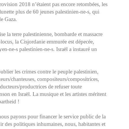
urovision 2018 n’étaient pas encore retombées, les
 lunette plus de 60 jeunes palestinien-ne-s, qui
de Gaza.
ise la terre palestinienne, bombarde et massacre
locus, la Cisjordanie emmurée est dépecée,
en-ne-s palestinien-ne-s. Israël a instauré un
ublier les crimes contre le peuple palestinien,
teurs/chanteuses, compositeurs/compositrices,
oducteurs/productrices de refuser toute
son en Israël. La musique et les artistes méritent
partheid !
ous payons pour financer le service public de la
enir des politiques inhumaines, nous, habitantes et