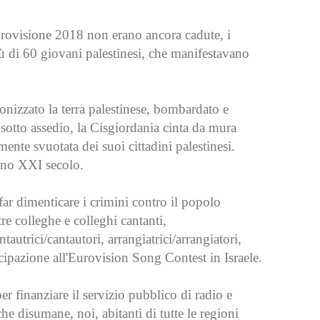
urovisione 2018 non erano ancora cadute, i
iù di 60 giovani palestinesi, che manifestavano
lonizzato la terra palestinese, bombardato e
sotto assedio, la Cisgiordania cinta da mura
nte svuotata dei suoi cittadini palestinesi.
ieno XXI secolo.
far dimenticare i crimini contro il popolo
tre colleghe e colleghi cantanti,
tautrici/cantautori, arrangiatrici/arrangiatori,
tecipazione all'Eurovision Song Contest in Israele.
r finanziare il servizio pubblico di radio e
iche disumane, noi, abitanti di tutte le regioni