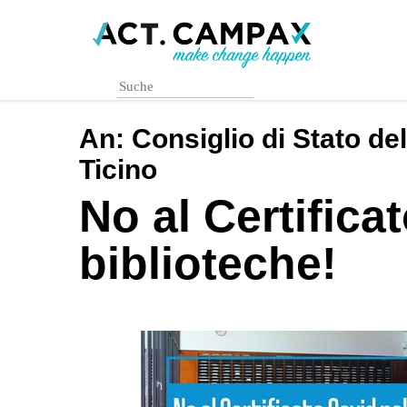
Skip
to
main
content
An:
Consiglio di Stato d
Ticino
No al Certifica
biblioteche!