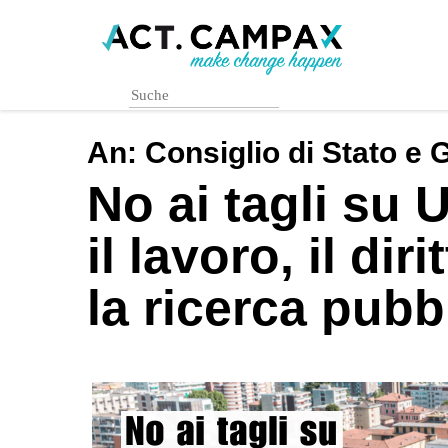
Skip
to
main
content
An:
Consiglio di Stato e 
No ai tagli su 
il lavoro, il dir
la ricerca pubb