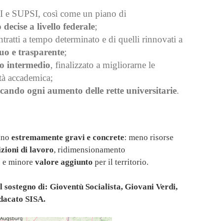
I e SUPSI, così come un piano di
decise a livello federale
;
tratti a tempo determinato e di quelli rinnovati a
quo e trasparente
;
po intermedio
, finalizzato a migliorarne le
ità accademica;
cando ogni aumento delle rette universitarie
.
anno
estremamente gravi e concrete
: meno risorse
zioni di lavoro
, ridimensionamento
o
e minore
valore aggiunto
per il territorio.
 sostegno di: Gioventù Socialista, Giovani Verdi,
dacato SISA.