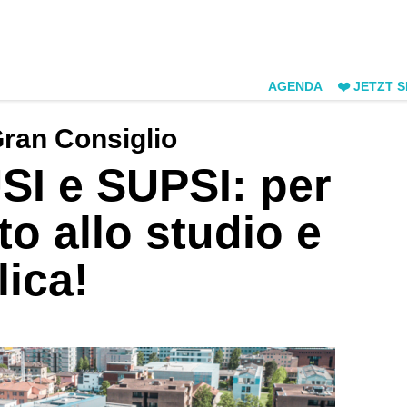
AGENDA
❤️ JETZT 
Gran Consiglio
USI e SUPSI: per
itto allo studio e
lica!