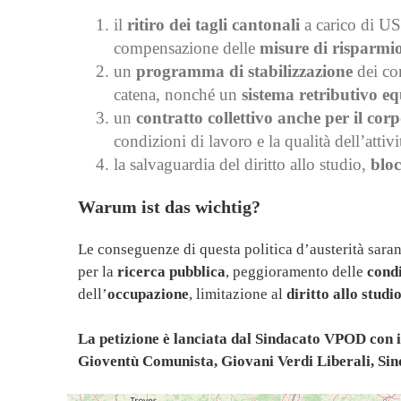
il
ritiro dei tagli cantonali
a carico di US
compensazione delle
misure di risparmio 
un
programma di stabilizzazione
dei con
catena, nonché un
sistema retributivo e
un
contratto collettivo anche per il cor
condizioni di lavoro e la qualità dell’attiv
la salvaguardia del diritto allo studio,
bloc
Warum ist das wichtig?
Le conseguenze di questa politica d’austerità sar
per la
ricerca pubblica
, peggioramento delle
condi
dell’
occupazione
, limitazione al
diritto allo studi
La petizione è lanciata dal Sindacato VPOD con il
Gioventù Comunista, Giovani Verdi Liberali, Sin