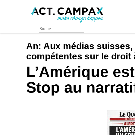
Skip
to
main
content
An:
Aux médias suisses, 
compétentes sur le droit 
L’Amérique est
Stop au narratif