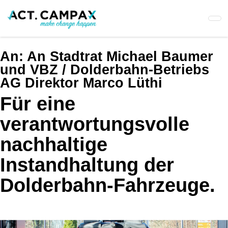
Skip
to
main
content
An:
An Stadtrat Michael Baumer
und VBZ / Dolderbahn-Betriebs
AG Direktor Marco Lüthi
Für eine
verantwortungsvolle
nachhaltige
Instandhaltung der
Dolderbahn-Fahrzeuge.