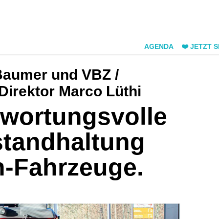
AGENDA
❤️ JETZT 
Baumer und VBZ /
Direktor Marco Lüthi
twortungsvolle
standhaltung
n-Fahrzeuge.