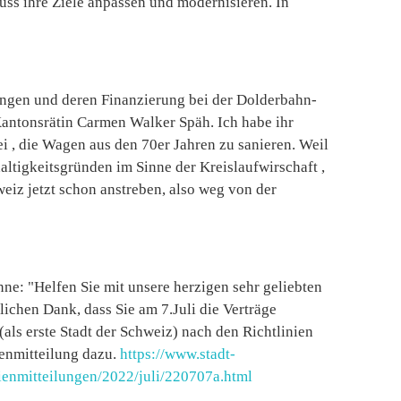
ss ihre Ziele anpassen und modernisieren. In
tungen und deren Finanzierung bei der Dolderbahn-
Kantonsrätin Carmen Walker Späh. Ich habe ihr
ei , die Wagen aus den 70er Jahren zu sanieren. Weil
altigkeitsgründen im Sinne der Kreislaufwirschaft ,
hweiz jetzt schon anstreben, also weg von der
ne: "Helfen Sie mit unsere herzigen sehr geliebten
chen Dank, dass Sie am 7.Juli die Verträge
als erste Stadt der Schweiz) nach den Richtlinien
ienmitteilung dazu.
https://www.stadt-
enmitteilungen/2022/juli/220707a.html