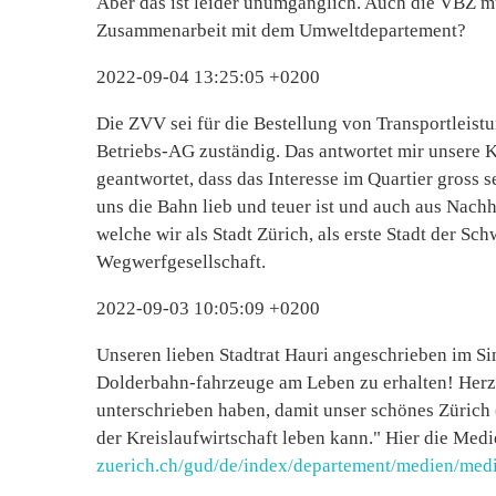
Aber das ist leider unumgänglich. Auch die VBZ mu
Zusammenarbeit mit dem Umweltdepartement?
2022-09-04 13:25:05 +0200
Die ZVV sei für die Bestellung von Transportleis
Betriebs-AG zuständig. Das antwortet mir unsere 
geantwortet, dass das Interesse im Quartier gross s
uns die Bahn lieb und teuer ist und auch aus Nachh
welche wir als Stadt Zürich, als erste Stadt der Sc
Wegwerfgesellschaft.
2022-09-03 10:05:09 +0200
Unseren lieben Stadtrat Hauri angeschrieben im Sin
Dolderbahn-fahrzeuge am Leben zu erhalten! Herzli
unterschrieben haben, damit unser schönes Zürich (
der Kreislaufwirtschaft leben kann." Hier die Med
zuerich.ch/gud/de/index/departement/medien/medi