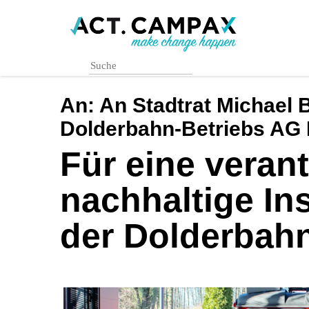
Skip
to
main
content
An:
An Stadtrat Michael 
Dolderbahn-Betriebs AG 
Für eine veran
nachhaltige In
der Dolderbah