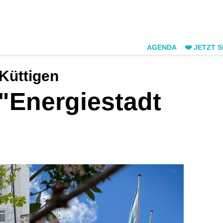
AGENDA
❤️ JETZT 
Küttigen
 "Energiestadt