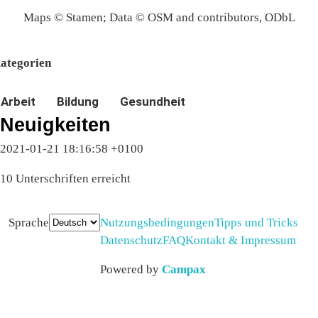
Maps © Stamen; Data © OSM and contributors, ODbL
ategorien
Arbeit
Bildung
Gesundheit
Neuigkeiten
2021-01-21 18:16:58 +0100
10 Unterschriften erreicht
Sprache
Nutzungsbedingungen
Tipps und Tricks
Datenschutz
FAQ
Kontakt & Impressum
Powered by
Campax