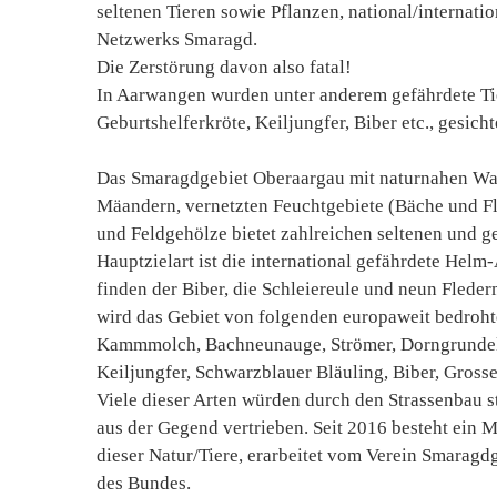
seltenen Tieren sowie Pflanzen, national/internati
Netzwerks Smaragd.
Die Zerstörung davon also fatal!
In Aarwangen wurden unter anderem gefährdete Ti
Geburtshelferkröte, Keiljungfer, Biber etc., gesicht
Das Smaragdgebiet Oberaargau mit naturnahen Wass
Mäandern, vernetzten Feuchtgebiete (Bäche und F
und Feldgehölze bietet zahlreichen seltenen und g
Hauptzielart ist die international gefährdete Hel
finden der Biber, die Schleiereule und neun Fled
wird das Gebiet von folgenden europaweit bedro
Kammmolch, Bachneunauge, Strömer, Dorngrundel,
Keiljungfer, Schwarzblauer Bläuling, Biber, Gross
Viele dieser Arten würden durch den Strassenbau st
aus der Gegend vertrieben. Seit 2016 besteht ein
dieser Natur/Tiere, erarbeitet vom Verein Smarag
des Bundes.