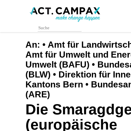
Skip
to
main
content
An:
• Amt für Landwirtsc
Amt für Umwelt und Ener
Umwelt (BAFU) • Bundesa
(BLW) • Direktion für Inn
Kantons Bern • Bundesa
(ARE)
Die Smaragdge
(europäische