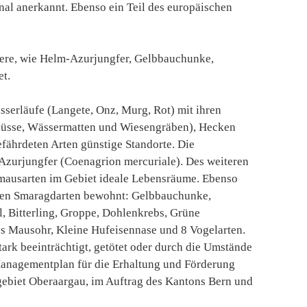
onal anerkannt. Ebenso ein Teil des europäischen
ere, wie Helm-Azurjungfer, Gelbbauchunke,
et.
erläufe (Langete, Onz, Murg, Rot) mit ihren
lüsse, Wässermatten und Wiesengräben), Hecken
efährdeten Arten günstige Standorte. Die
m-Azurjungfer (Coenagrion mercuriale). Des weiteren
ermausarten im Gebiet ideale Lebensräume. Ebenso
hten Smaragdarten bewohnt: Gelbbauchunke,
 Bitterling, Groppe, Dohlenkrebs, Grüne
es Mausohr, Kleine Hufeisennase und 8 Vogelarten.
ark beeinträchtigt, getötet oder durch die Umstände
 Managementplan für die Erhaltung und Förderung
dgebiet Oberaargau, im Auftrag des Kantons Bern und