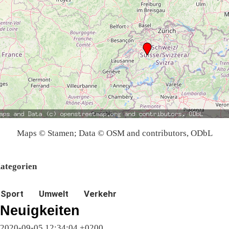
Maps © Stamen; Data © OSM and contributors, ODbL
ategorien
Sport
Umwelt
Verkehr
Neuigkeiten
2020-09-05 12:34:04 +0200