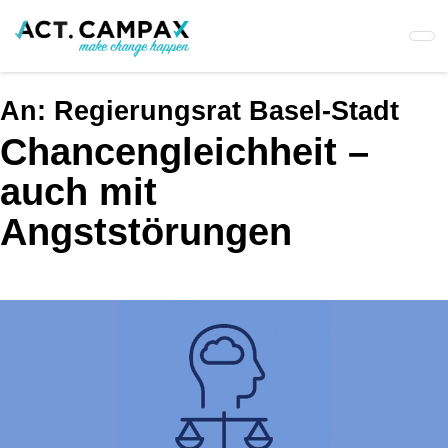
Skip
to
main
content
An:
Regierungsrat Basel-Stadt
Chancengleichheit –
auch mit
Angststörungen