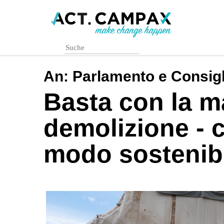
Skip
to
main
content
An:
Parlamento e Consigl
Basta con la m
demolizione - 
modo sostenibi