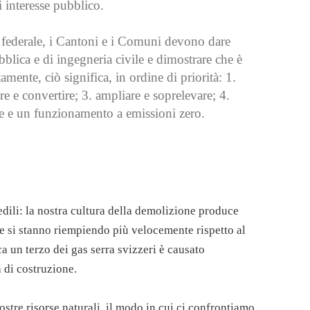
di interesse pubblico.
no federale, i Cantoni e i Comuni devono dare
bblica e di ingegneria civile e dimostrare che è
mente, ciò significa, in ordine di priorità: 1.
re e convertire; 3. ampliare e soprelevare; 4.
ne e un funzionamento a emissioni zero.
i edili: la nostra cultura della demolizione produce
che si stanno riempiendo più velocemente rispetto al
a un terzo dei gas serra svizzeri è causato
à di costruzione.
stre risorse naturali, il modo in cui ci confrontiamo