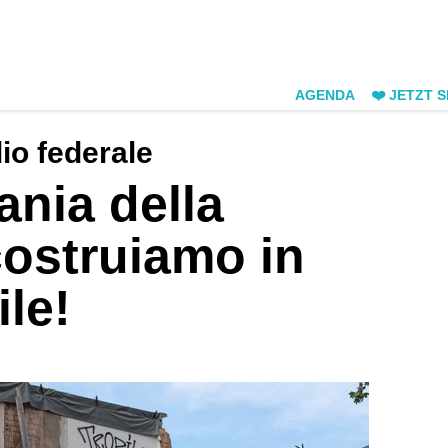
AGENDA
❤️ JETZT 
io federale
ania della
costruiamo in
le!