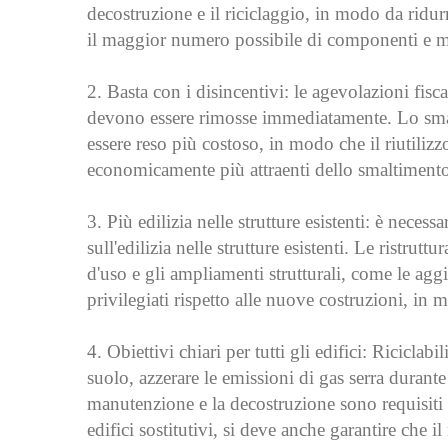
decostruzione e il riciclaggio, in modo da ridurre
il maggior numero possibile di componenti e ma
2. Basta con i disincentivi: le agevolazioni fis
devono essere rimosse immediatamente. Lo smalti
essere reso più costoso, in modo che il riutilizzo
economicamente più attraenti dello smaltiment
3. Più edilizia nelle strutture esistenti: è nece
sull'edilizia nelle strutture esistenti. Le ristrut
d'uso e gli ampliamenti strutturali, come le agg
privilegiati rispetto alle nuove costruzioni, in 
4. Obiettivi chiari per tutti gli edifici: Riciclab
suolo, azzerare le emissioni di gas serra durante
manutenzione e la decostruzione sono requisiti v
edifici sostitutivi, si deve anche garantire che 