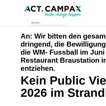
Skip
to
main
content
An:
Wir bitten den gesam
dringend, die Bewilligung
die WM- Fussball im Juni
Restaurant Braustation 
entziehen.
Kein Public V
2026 im Stran