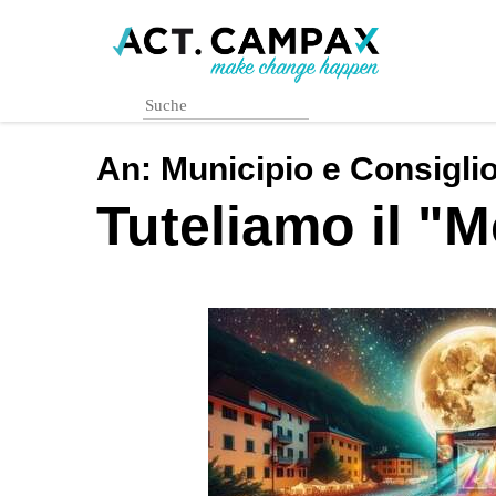
Skip
to
main
content
An:
Municipio e Consigli
Tuteliamo il "