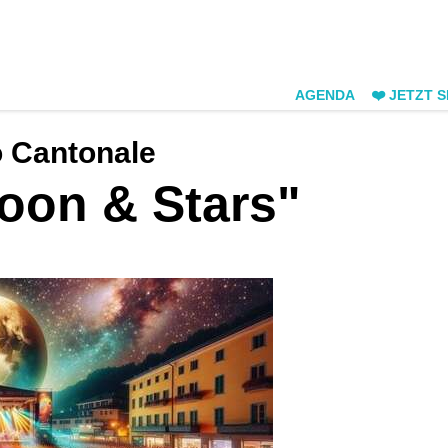
AGENDA
❤️ JETZT 
o Cantonale
Moon & Stars"