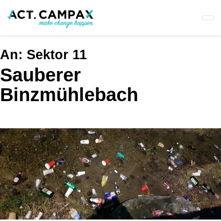
Skip
to
main
content
An:
Sektor 11
Sauberer
Binzmühlebach