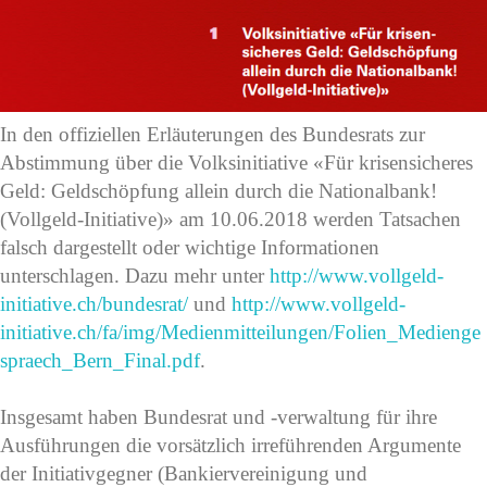
In den offiziellen Erläuterungen des Bundesrats zur
Abstimmung über die Volksinitiative «Für krisensicheres
Geld: Geldschöpfung allein durch die Nationalbank!
(Vollgeld-Initiative)» am 10.06.2018 werden Tatsachen
falsch dargestellt oder wichtige Informationen
unterschlagen. Dazu mehr unter
http://www.vollgeld-
initiative.ch/bundesrat/
und
http://www.vollgeld-
initiative.ch/fa/img/Medienmitteilungen/Folien_Medienge
spraech_Bern_Final.pdf
.
Insgesamt haben Bundesrat und -verwaltung für ihre
Ausführungen die vorsätzlich irreführenden Argumente
der Initiativgegner (Bankiervereinigung und