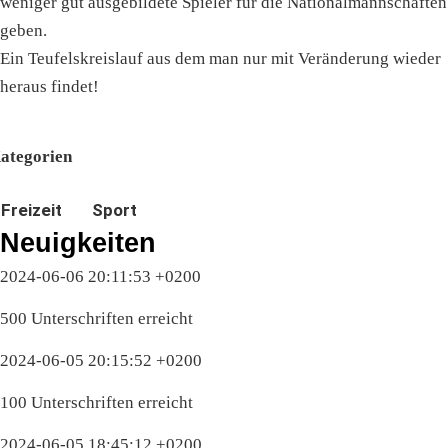
weniger gut ausgebildete Spieler für die Nationalmannschaften
geben.
Ein Teufelskreislauf aus dem man nur mit Veränderung wieder
heraus findet!
ategorien
Freizeit
Sport
Neuigkeiten
2024-06-06 20:11:53 +0200
500 Unterschriften erreicht
2024-06-05 20:15:52 +0200
100 Unterschriften erreicht
2024-06-05 18:45:12 +0200