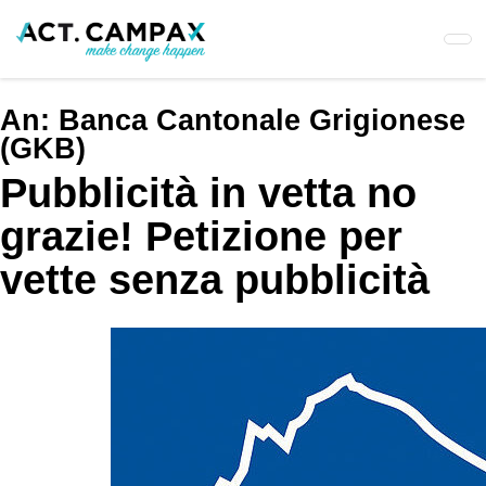
Skip
to
main
content
An:
Banca Cantonale Grigionese
(GKB)
Pubblicità in vetta no
grazie! Petizione per
vette senza pubblicità