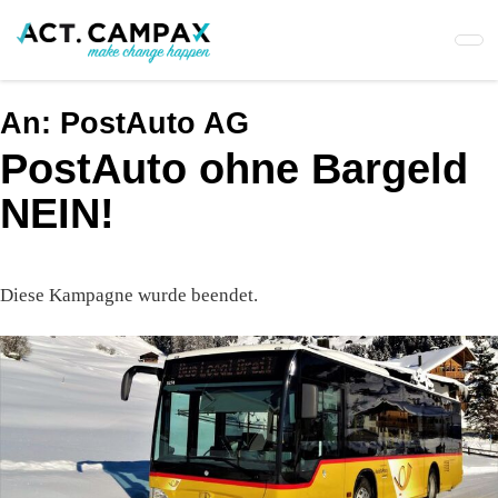
Skip
to
main
content
An:
PostAuto AG
PostAuto ohne Bargeld
NEIN!
Diese Kampagne wurde beendet.