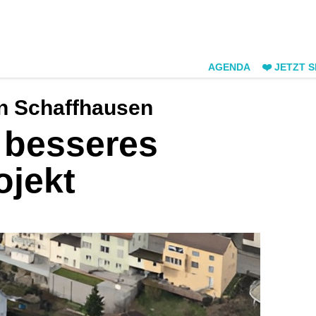
AGENDA
❤️ JETZT 
n Schaffhausen
n besseres
ojekt