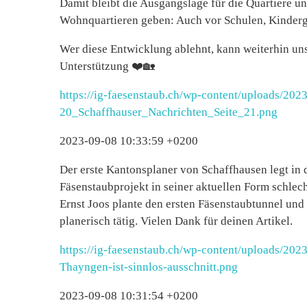
Damit bleibt die Ausgangslage für die Quartiere u
Wohnquartieren geben: Auch vor Schulen, Kindergä
Wer diese Entwicklung ablehnt, kann weiterhin uns
Unterstützung ❤️🏡
https://ig-faesenstaub.ch/wp-content/uploads/202
20_Schaffhauser_Nachrichten_Seite_21.png
2023-09-08 10:33:59 +0200
Der erste Kantonsplaner von Schaffhausen legt in
Fäsenstaubprojekt in seiner aktuellen Form schlech
Ernst Joos plante den ersten Fäsenstaubtunnel un
planerisch tätig. Vielen Dank für deinen Artikel.
https://ig-faesenstaub.ch/wp-content/uploads/2
Thayngen-ist-sinnlos-ausschnitt.png
2023-09-08 10:31:54 +0200