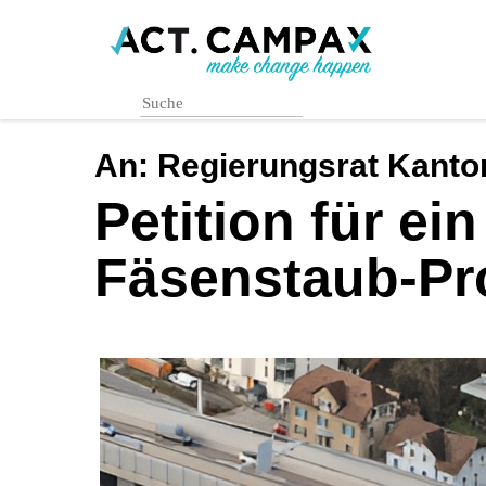
Skip
to
main
content
An:
Regierungsrat Kanto
Petition für ei
Fäsenstaub-Pr