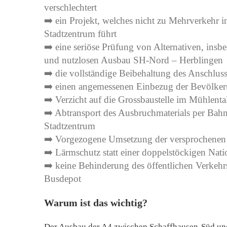
verschlechtert
➡️ ein Projekt, welches nicht zu Mehrverkehr 
Stadtzentrum führt
➡️ eine seriöse Prüfung von Alternativen, insb
und nutzlosen Ausbau SH-Nord – Herblingen
➡️ die vollständige Beibehaltung des Anschlu
➡️ einen angemessenen Einbezug der Bevölke
➡️ Verzicht auf die Grossbaustelle im Mühlenta
➡️ Abtransport des Ausbruchmaterials per Bahn
Stadtzentrum
➡️ Vorgezogene Umsetzung der versprochenen
➡️ Lärmschutz statt einer doppelstöckigen Natio
➡️ keine Behinderung des öffentlichen Verkehr
Busdepot
Warum ist das wichtig?
Der Ausbau der A4 zwischen Schaffhausen-Süd und 