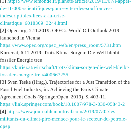
[1]
https://www.lemonde.fr/planete/article/2019/11/07/l-appel-
de-11-000-scientifiques-pour-eviter-des-souffrances-
indescriptibles-liees-a-la-crise-
climatique_6018369_3244.html
[2] Opec.org, 5.11.2019: OPEC's World Oil Outlook 2019
launched in Vienna
https://www.opec.org/opec_web/en/press_room/5731.htm
Kurier.at, 6.11.2019: Trotz Klima-Sorgen: Die Welt bleibt
fossiler Energie treu
https://kurier.at/wirtschaft/trotz-klima-sorgen-die-welt-bleibt-
fossiler-energie-treu/400667255
[3] Sven Teske (Hrsg.), Trajectories for a Just Transition of the
Fossil Fuel Industry, in: Achieving the Paris Climate
Agreement Goals (SpringerOpen, 2019), S. 403-11.
https://link.springer.com/book/10.1007/978-3-030-05843-2
[4]
https://www.journaldemontreal.com/2019/07/02/les-
militants-du-climat-pire-menace-pour-le-secteur-du-petrole-
opep