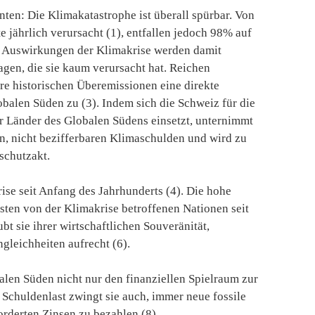
nten: Die Klimakatastrophe ist überall spürbar. Von
te jährlich verursacht (1), entfallen jedoch 98% auf
n Auswirkungen der Klimakrise werden damit
gen, die sie kaum verursacht hat. Reichen
re historischen Überemissionen eine direkte
balen Süden zu (3). Indem sich die Schweiz für die
r Länder des Globalen Südens einsetzt, unternimmt
en, nicht bezifferbaren Klimaschulden und wird zu
schutzakt.
ise seit Anfang des Jahrhunderts (4). Die hohe
ksten von der Klimakrise betroffenen Nationen seit
bt sie ihrer wirtschaftlichen Souveränität,
gleichheiten aufrecht (6).
len Süden nicht nur den finanziellen Spielraum zur
e Schuldenlast zwingt sie auch, immer neue fossile
rderten Zinsen zu bezahlen (8).