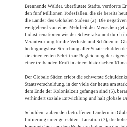
Brennende Wälder, überflutete Städte, verdorrte Er
den fünf Millionen Todesfällen, die sie bereits heu
die Länder des Globalen Südens (2). Die negative
weitgehend von einer Mehrheit der Menschen getra
Industrienationen wie der Schweiz kommt durch ih
Verantwortung für die Verluste und Schäden im Glo
bedingungslose Streichung aller Staatsschulden de
sie einen ersten Schritt zur Begleichung der eigen
einer treibenden Kraft in einem historischen Klima
Der Globale Süden erlebt die schwerste Schuldenkr
Staatsverschuldung, in der viele der heute am stär
dem Ende der Kolonialzeit gefangen sind (5), berau
verhindert soziale Entwicklung und hält globale Un
Schulden rauben den betroffenen Ländern im Globa
Initiierung einer gerechten Transition (7), die hoh
Energieträger aus dem Boden zu holen, um die gefo