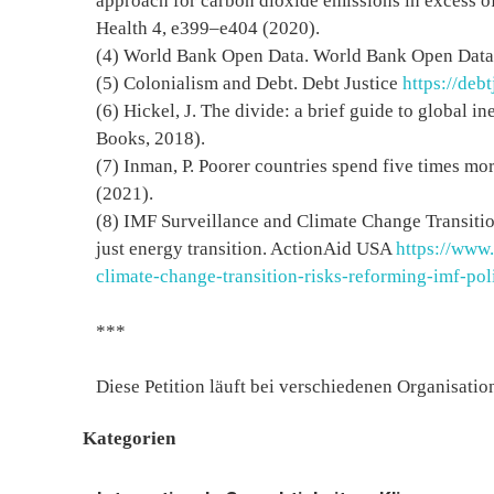
approach for carbon dioxide emissions in excess o
Health 4, e399–e404 (2020).
(4) World Bank Open Data. World Bank Open Dat
(5) Colonialism and Debt. Debt Justice
https://debt
(6) Hickel, J. The divide: a brief guide to global 
Books, 2018).
(7) Inman, P. Poorer countries spend five times mor
(2021).
(8) IMF Surveillance and Climate Change Transitio
just energy transition. ActionAid USA
https://www.
climate-change-transition-risks-reforming-imf-pol
***
Diese Petition läuft bei verschiedenen Organisatio
Kategorien