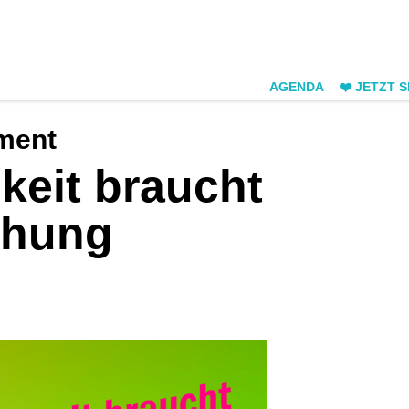
AGENDA
❤️ JETZT 
ment
keit braucht
chung