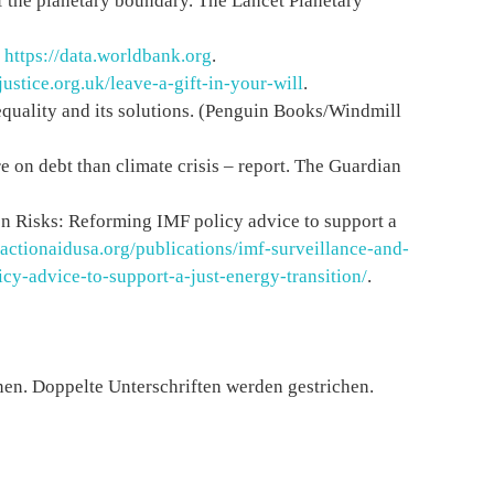
f the planetary boundary. The Lancet Planetary
a
https://data.worldbank.org
.
justice.org.uk/leave-a-gift-in-your-will
.
inequality and its solutions. (Penguin Books/Windmill
e on debt than climate crisis – report. The Guardian
n Risks: Reforming IMF policy advice to support a
actionaidusa.org/publications/imf-surveillance-and-
icy-advice-to-support-a-just-energy-transition/
.
nen. Doppelte Unterschriften werden gestrichen.