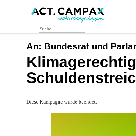
Skip
to
main
content
An:
Bundesrat und Parla
Klimagerechtig
Schuldenstrei
Diese Kampagne wurde beendet.