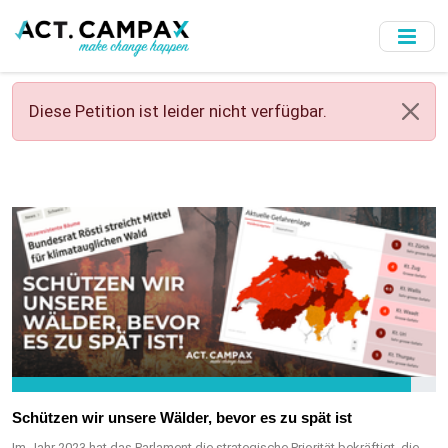
Skip
to
main
content
Diese Petition ist leider nicht verfügbar.
Schützen wir unsere Wälder, bevor es zu spät ist
Im Jahr 2023 hat das Parlament die strategische Priorität bekräftigt, die