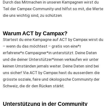
Durch das Mitmachen in unseren Kampagnen wirst du
nach der möglichst optimalen, rechtskonformen Lösung suchen und
diese gemeinsam erarbeiten. Diese Zusammenarbeit erfolgt bereits seit
Teil der Campax-Community und hilfst so mit, die Werte
einigen Jahren, aus welcher div. Optimierungsmassnahmen hervorgingen
die uns wichtig sind, zu schützen.
(bspw. automatische Dosieranlage Autobahnausfahrt Wassen). Es muss
aber allen bewusst sein, dass es mit den bestehenden Strassenträger im
Kanton Uri schwierig sein wird, das laufend ansteigende
Verkehrsaufkommen so zu lenken, dass dieses für die betroffenen
Gemeinden im Kanton Uri kaum mehr spürbar ist. Hier sind wir auch auf
Warum ACT by Campax?
das Verständnis aller betroffener Bürgerinnen und Bürger im ganzen
Startest du eine Kampagne auf ACT by Campax wirst du
Kanton Uri angewiesen.» Mit dieser Aussage insbesondere ab «Es muss
aber allen bewusst sein [...]» werden wir uns nicht zufriedengeben. Die
– wenn du das möchtest – gratis von eine*r
Kantonsstrasse ist keine Autobahn-Alternative! Diese Tatsache bleibt
erfahrene*n Campaigner*in unterstützt. Deine Daten
unverändert. [1] https://www.srf.ch/play/tv/tagesschau/video/stau-vor-
dem-gotthard---wut-in-wassen?urn=urn:srf:video:554a7974-7dbb-47d0-
und die deiner Unterstützer*innen verkaufen wir unter
8a2f-1422dc6d2d65 [2]
keinen Umständen jemals weiter. Deine Daten sind bei
https://www.luzernerzeitung.ch/zentralschweiz/uri/reiseverkehr-vom-
berg-zum-staudorf-wassner-fuehlen-sich-von-verkehr-geplagt-
uns sicher! Via ACT by Campax hast du ausserdem die
ld.2322269
grösste soziale, faire und ökologische Community der
Schweiz, die dir den Rücken stärkt.
Unterstützung in der Community