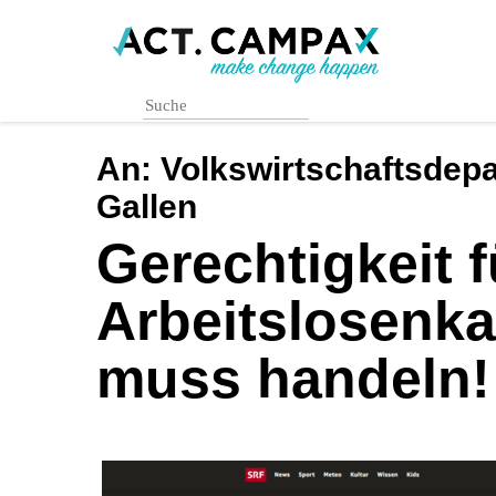
Skip
to
main
content
An:
Volkswirtschaftsdep
Gallen
Gerechtigkeit f
Arbeitslosenka
muss handeln!