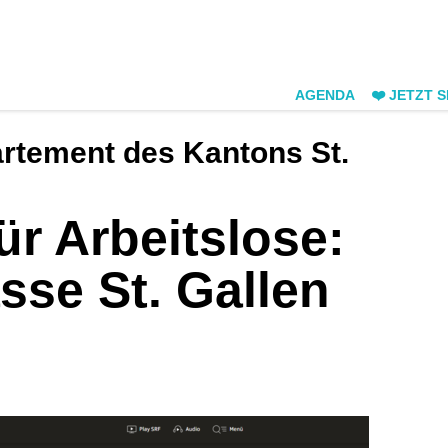
AGENDA
❤️ JETZT 
artement des Kantons St.
ür Arbeitslose:
sse St. Gallen