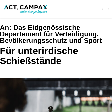
Skip
to
main
content
An:
Das Eidgenössische
Departement für Verteidigung,
Bevölkerungsschutz und Sport
Für unterirdische
Schießstände