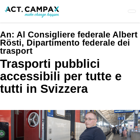
Skip
to
main
content
An:
Al Consigliere federale Albert
Rösti, Dipartimento federale dei
trasport
Trasporti pubblici
accessibili per tutte e
tutti in Svizzera