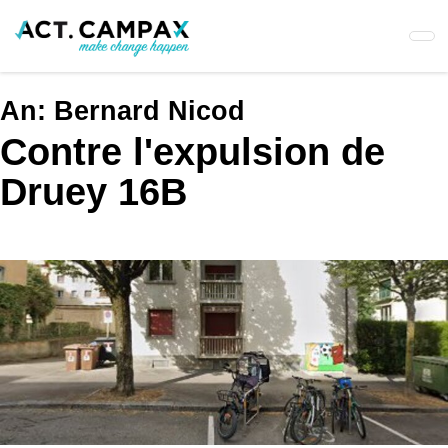
Skip
to
main
content
An:
Bernard Nicod
Contre l'expulsion de
Druey 16B