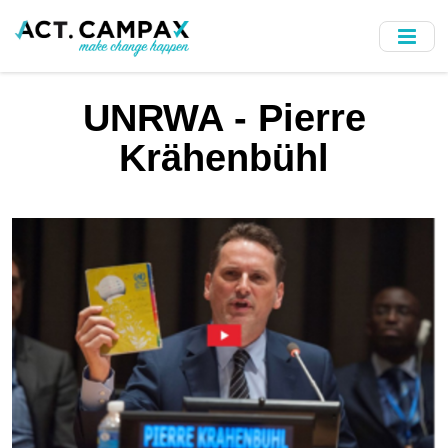
Skip
to
main
content
UNRWA - Pierre
Krähenbühl