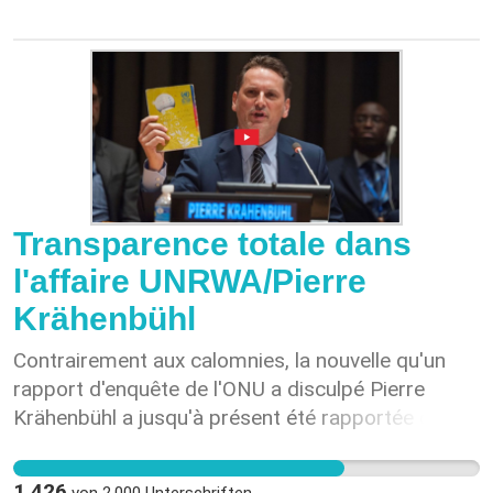
Transparence totale dans
l'affaire UNRWA/Pierre
Krähenbühl
Contrairement aux calomnies, la nouvelle qu'un
rapport d'enquête de l'ONU a disculpé Pierre
Krähenbühl a jusqu'à présent été rapportée de
manière très hésitante dans les médias suisses.
EDA in Erklärungsnot: Der Fall Krähenbühl 27.
1.426
von
2.000
Unterschriften