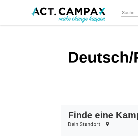
Skip
to
main
content
Deutsch/F
Finde eine Kam
Dein Standort