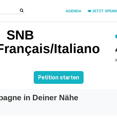
AGENDA
❤️ JETZT SPEN
SNB
rançais/Italiano
Petition starten
pagne in Deiner Nähe