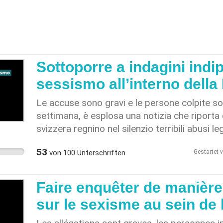
Sottoporre a indagini indipe
sessismo all’interno dell
Le accuse sono gravi e le persone colpite s
settimana, è esplosa una notizia che riporta
svizzera regnino nel silenzio terribili abusi le
genere. Il direttore della BNS Thomas Jordan
53
von
100
Unterschriften
Gestartet 
conservatore, nega quanto emerso dalle inter
forma di discriminazione sistematica all’int
svizzera; stiamo parlando, dunque, di casi isol
Faire enquêter de manièr
Consiglio di amministrazione, il Consiglio di
sur le sexisme au sein de
avere nulla da aggiungere, allineandosi di fat
dirigenza oggetto di critiche. Ciò significa ch