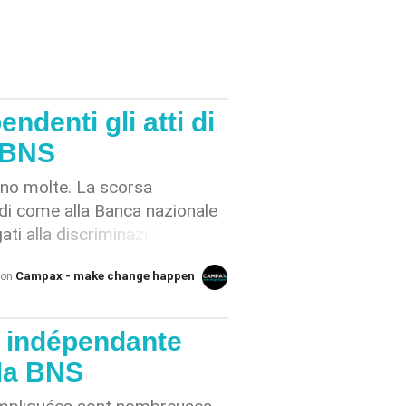
ndenti gli atti di
a BNS
ono molte. La scorsa
 di come alla Banca nazionale
gati alla discriminazione di
, da molti ritenuto un
Campax - make change happen
von
viste: non esiste alcuna
erno della Banca nazionale
ati. L'organo di vigilanza del
e indépendante
 banca, ha affermato di non
 la BNS
to a quanto dichiarato dalla
e il Consiglio di banca si sta