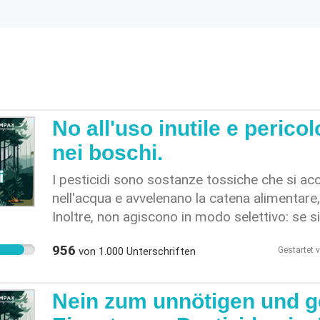
No all'uso inutile e pericol
nei boschi.
I pesticidi sono sostanze tossiche che si ac
nell'acqua e avvelenano la catena alimentare
Inoltre, non agiscono in modo selettivo: se 
determinato insetto, il pesticida uccide o ind
956
von
1.000
Unterschriften
Gestartet 
animali, piante, funghi, batteri e virus. Ed è 
conseguenze che ciò comporta. I pesticidi r
pericolo reale per l'intero ecosistema foresta
Nein zum unnötigen und g
consigliere federale Albert Rösti intende rive