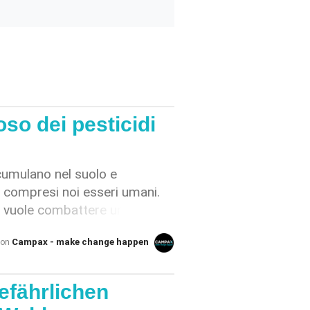
oso dei pesticidi
cumulano nel suolo e
, compresi noi esseri umani.
si vuole combattere un
ebolisce anche molti altri
Campax - make change happen
von
impossibile prevedere le
appresentano quindi un
le. [1,3] Ciononostante, il
efährlichen
dere l’ordinanza sulla