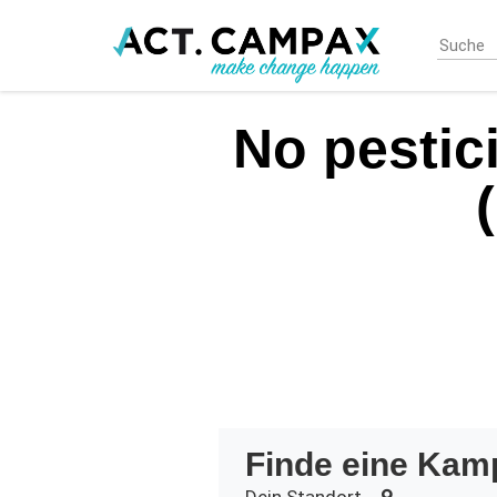
Skip
to
main
content
No pestici
Finde eine Kam