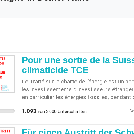
Pour une sortie de la Suiss
climaticide TCE
Le Traité sur la charte de l’énergie est un ac
les investissements d’investisseurs étrangers
en particulier les énergies fossiles, pendant 
considéré par le GIEC comme un frein de la t
1.093
von
2.000
Unterschriften
Ge
constitue un obstacle majeur au respect de l’
possède notamment un mécanisme dangereu
États en justice et réclamer des compensati
Für einen Austritt der Sc