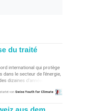
e du traité
cord international qui protège
 dans le secteur de l’énergie,
des dizaines d’années. Il est
ransition énergétique et
Swiss Youth for Climate
startet von
Accord de Paris [1]. Il
x permettant d’attaquer des
ons financières, lorsqu’une
hweiz aus dem