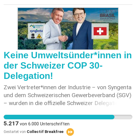
Keine Umweltsünder*innen in
der Schweizer COP 30-
Delegation!
Zwei Vertreter*innen der Industrie – von Syngenta
und dem Schweizerischen Gewerbeverband (SGV)
– wurden in die offizielle Schweizer Delegation für
die COP 30 in Brasilien berufen. Es handelt sich
dabei um Akteur*innen, deren bisheriges Handeln
5.217
von
6.000
Unterschriften
in direktem Widerspruch zu den Klima- und
Collectif Breakfree
Gestartet von
Menschenrechtsverpflichtungen unseres Landes