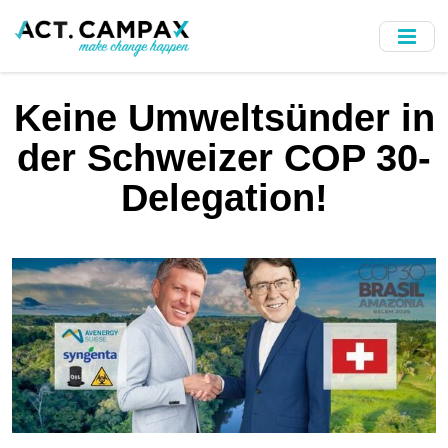
Skip
to
main
content
Keine Umweltsünder in
der Schweizer COP 30-
Delegation!