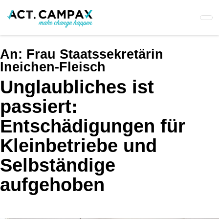
Skip
to
main
content
An:
Frau Staatssekretärin
Ineichen-Fleisch
Unglaubliches ist
passiert:
Entschädigungen für
Kleinbetriebe und
Selbständige
aufgehoben