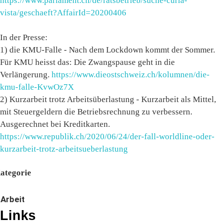
https://www.parlament.ch/de/ratsbetrieb/suche-curia-
vista/geschaeft?AffairId=20200406
In der Presse:
1) die KMU-Falle - Nach dem Lockdown kommt der Sommer.
Für KMU heisst das: Die Zwangspause geht in die
Verlängerung.
https://www.dieostschweiz.ch/kolumnen/die-
kmu-falle-KvwOz7X
2) Kurzarbeit trotz Arbeitsüberlastung - Kurzarbeit als Mittel,
mit Steuergeldern die Betriebsrechnung zu verbessern.
Ausgerechnet bei Kreditkarten.
https://www.republik.ch/2020/06/24/der-fall-worldline-oder-
kurzarbeit-trotz-arbeitsueberlastung
ategorie
Arbeit
Links