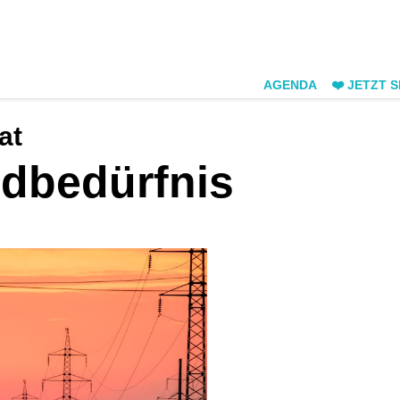
AGENDA
❤️ JETZT 
at
ndbedürfnis