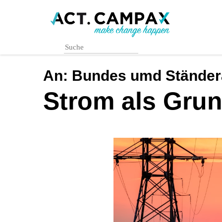
Skip
to
main
content
An:
Bundes umd Ständer
Strom als Gru