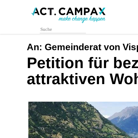
Skip
to
main
content
An:
Gemeinderat von Vis
Petition für b
attraktiven Wo