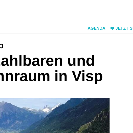
AGENDA
❤️ JETZT 
p
ezahlbaren und
hnraum in Visp