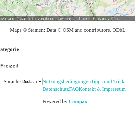
Maps © Stamen; Data © OSM and contributors, ODbL
ategorie
Freizeit
Sprache
Nutzungsbedingungen
Tipps und Tricks
Datenschutz
FAQ
Kontakt & Impressum
Powered by
Campax