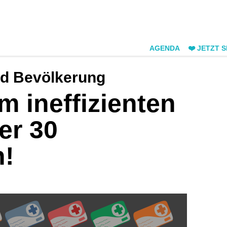
AGENDA
❤️ JETZT 
d Bevölkerung
m ineffizienten
er 30
n!