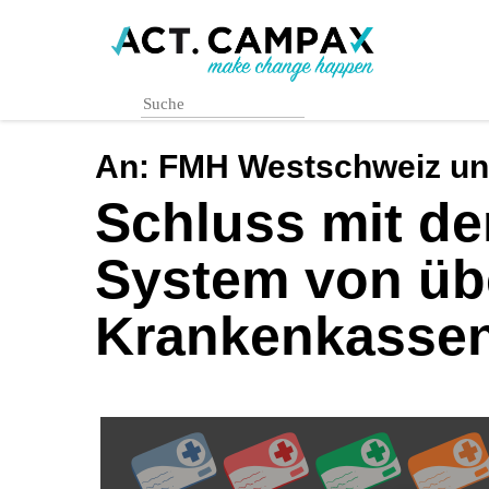
Skip
to
main
content
An:
FMH Westschweiz un
Schluss mit de
System von üb
Krankenkasse